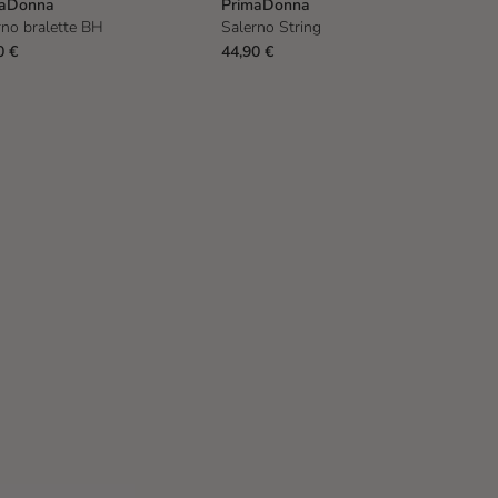
maDonna
PrimaDonna
Pr
rno bralette BH
Salerno String
Sal
0 €
44,90 €
39