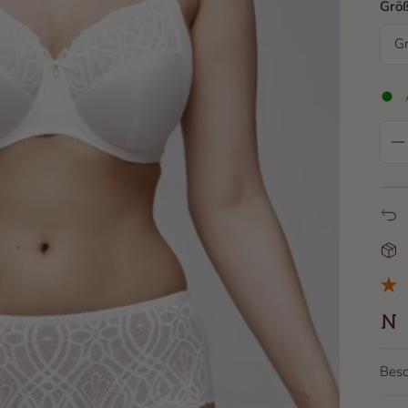
Grö
G
Besc