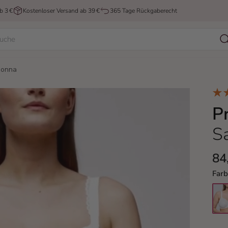
b 3 €
Kostenloser Versand ab 39 €
365 Tage Rückgaberecht
Donna
P
S
84
Far
natu