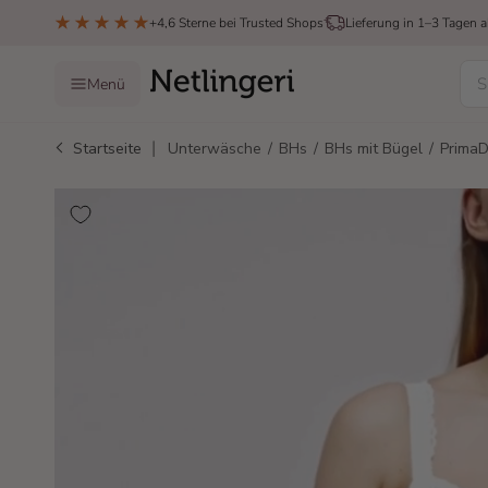
Direkt zum Inhalt
+4,6 Sterne bei Trusted Shops
Lieferung in 1–3 Tagen a
Menü
|
Startseite
Unterwäsche
/
BHs
/
BHs mit Bügel
/
Prima