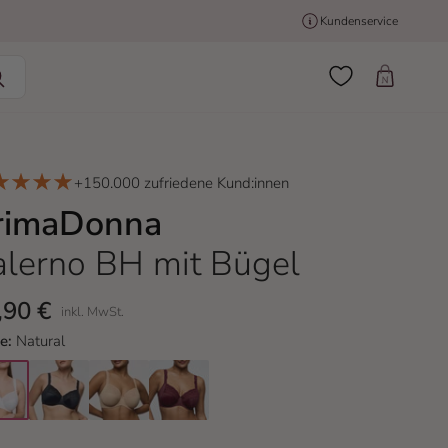
Kundenservice
Einkaufswage
+150.000 zufriedene Kund:innen
rimaDonna
alerno BH mit Bügel
,90 €
inkl. MwSt.
be:
Natural
ral
midnight blue
candy ginger
evening red